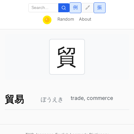
例
振
🔗
Random
About
貿
貿易
trade, commerce
ぼうえき