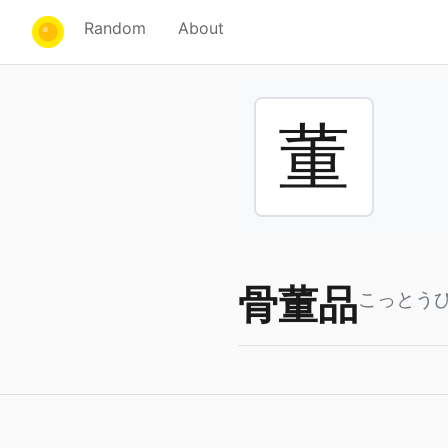
Random
About
董
骨董品
こっとう