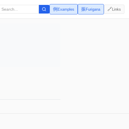
例
振
🔗
Examples
Furigana
Links