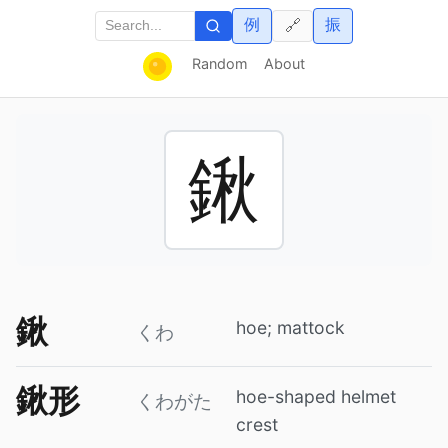
例
振
🔗
Random
About
鍬
鍬
hoe; mattock
くわ
鍬形
hoe-shaped helmet
くわがた
crest