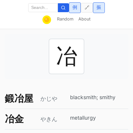
例
振
🔗
Random
About
冶
鍛冶屋
blacksmith; smithy
かじや
冶金
metallurgy
やきん