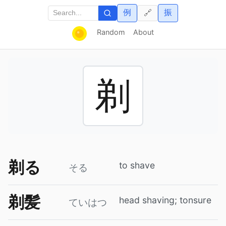
例
振
🔗
Random
About
剃
剃る
to shave
そる
剃髪
head shaving; tonsure
ていはつ