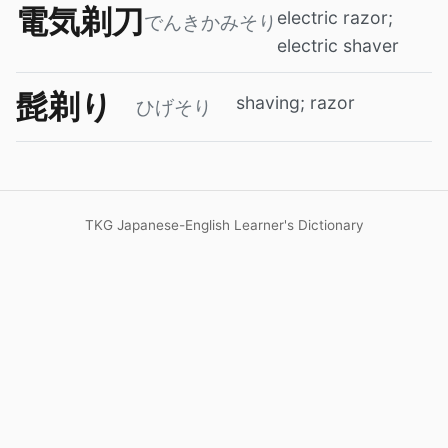
電気剃刀
electric razor;
でんきかみそり
electric shaver
髭剃り
shaving; razor
ひげそり
TKG Japanese-English Learner's Dictionary