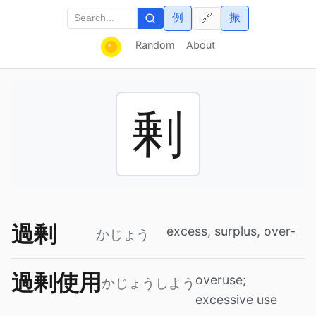
例
振
🔗
Random
About
剰
過剰
excess, surplus, over-
かじょう
過剰使用
overuse;
かじょうしよう
excessive use