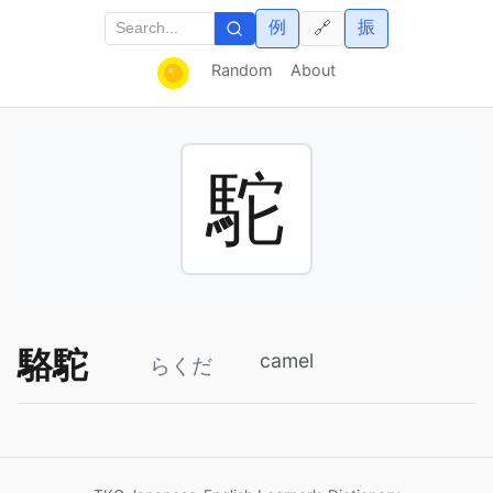
例
振
🔗
Random
About
駝
駱駝
camel
らくだ