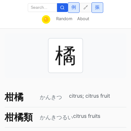
例
振
🔗
Random
About
橘
柑橘
citrus; citrus fruit
かんきつ
柑橘類
citrus fruits
かんきつるい