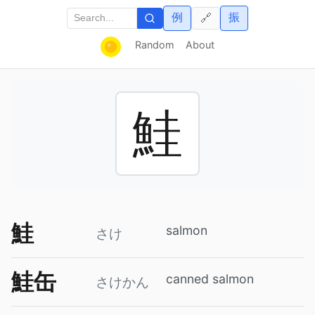
例
振
🔗
Random
About
鮭
鮭
salmon
さけ
鮭缶
canned salmon
さけかん