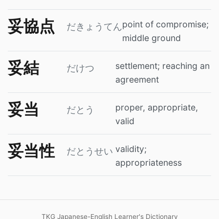
妥協点
point of compromise;
だきょうてん
middle ground
妥結
settlement; reaching an
だけつ
agreement
妥当
proper, appropriate,
だとう
valid
妥当性
validity;
だとうせい
appropriateness
TKG Japanese-English Learner's Dictionary