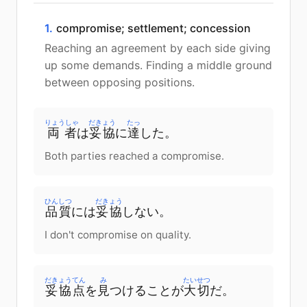
1.
compromise; settlement; concession
Reaching an agreement by each side giving
up some demands. Finding a middle ground
between opposing positions.
りょうしゃ
だきょう
たっ
両者
は
妥協
に
達
した。
Both parties reached a compromise.
ひんしつ
だきょう
品質
には
妥協
しない。
I don't compromise on quality.
だきょうてん
み
たいせつ
妥協点
を
見
つけることが
大切
だ。