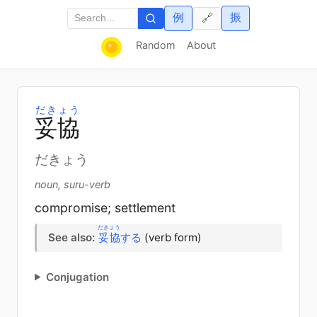
例
振
🔗
Random
About
だきょう
妥
協
だきょう
noun, suru-verb
compromise; settlement
だきょう
See also:
妥協
する
(verb form)
Conjugation