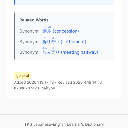
Related Words
じょうほ
Synonym:
譲歩
(concession)
お
あ
Synonym:
折
り
合
い (settlement)
あゆ
よ
Synonym:
歩
み
寄
り (meeting halfway)
general
Added 2026.1.19 17:13 · Revised 2026.4.19 14:16
07000/07423_dakyou
TKG Japanese-English Learner's Dictionary