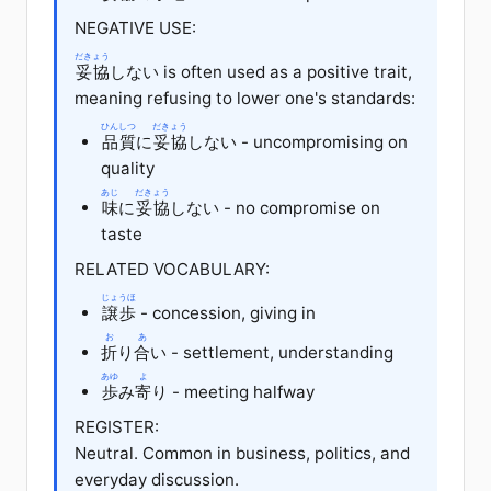
NEGATIVE USE:
だきょう
妥協
しない is often used as a positive trait,
meaning refusing to lower one's standards:
ひんしつ
だきょう
品質
に
妥協
しない - uncompromising on
quality
あじ
だきょう
味
に
妥協
しない - no compromise on
taste
RELATED VOCABULARY:
じょうほ
譲歩
- concession, giving in
お
あ
折
り
合
い - settlement, understanding
あゆ
よ
歩
み
寄
り - meeting halfway
REGISTER:
Neutral. Common in business, politics, and
everyday discussion.