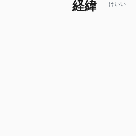
経緯
けいい