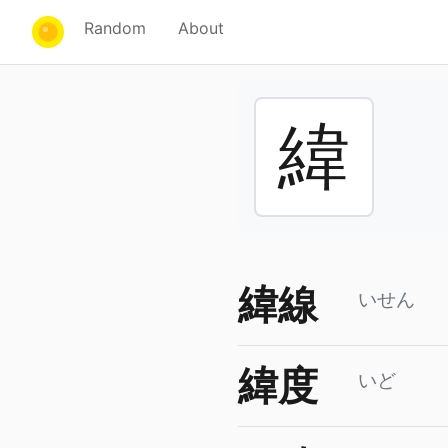
Random
About
緯
緯線
いせん
緯度
いど