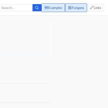
例
振
🔗
Examples
Furigana
Links