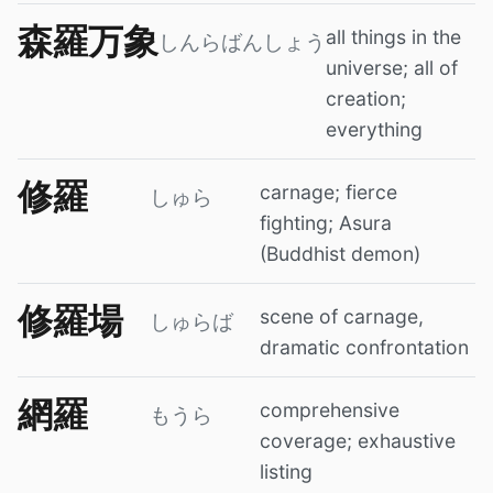
森羅万象
all things in the
しんらばんしょう
universe; all of
creation;
everything
修羅
carnage; fierce
しゅら
fighting; Asura
(Buddhist demon)
修羅場
scene of carnage,
しゅらば
dramatic confrontation
網羅
comprehensive
もうら
coverage; exhaustive
listing