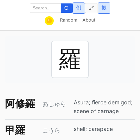
例
振
🔗
Random
About
羅
阿修羅
Asura; fierce demigod;
あしゅら
scene of carnage
甲羅
shell; carapace
こうら