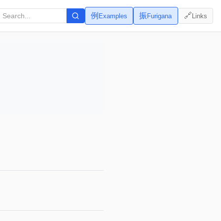
例
振
🔗
Examples
Furigana
Links