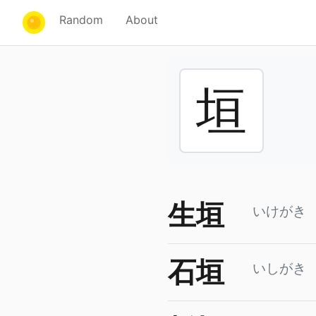
Random
About
垣
生垣
いけがき
石垣
いしがき