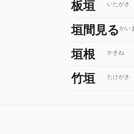
板垣
いたがき
垣間見る
かい
垣根
かきね
竹垣
たけがき