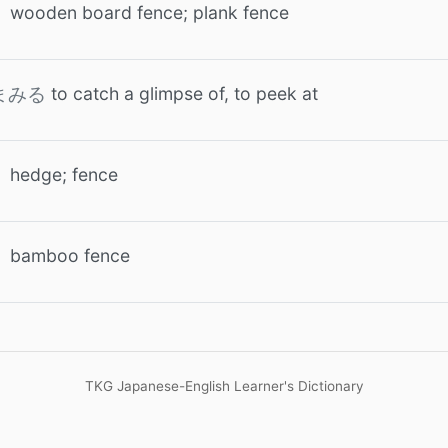
wooden board fence; plank fence
to catch a glimpse of, to peek at
まみる
hedge; fence
bamboo fence
TKG Japanese-English Learner's Dictionary