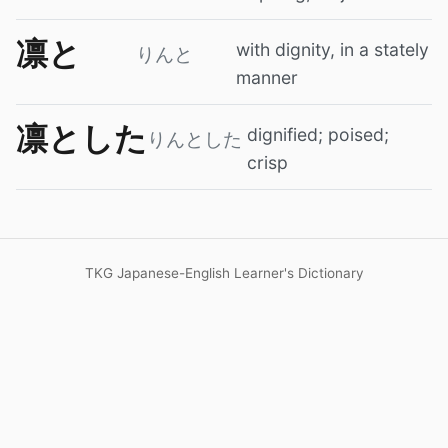
凛と
with dignity, in a stately
りんと
manner
凛とした
dignified; poised;
りんとした
crisp
TKG Japanese-English Learner's Dictionary