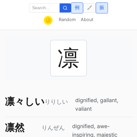
例
振
🔗
Random
About
凛
凛々しい
dignified, gallant,
りりしい
valiant
凛然
dignified, awe-
りんぜん
inspiring, majestic