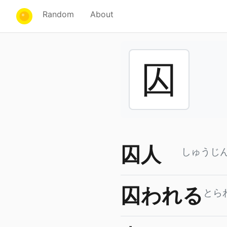
Random
About
囚
囚人
しゅうじ
囚われる
とら