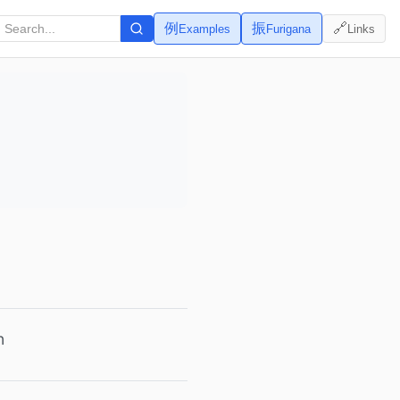
例
振
🔗
Examples
Furigana
Links
n