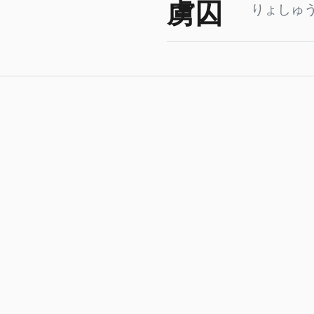
虜囚
りょしゅ