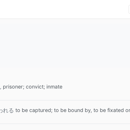
prisoner; convict; inmate
ん
to be captured; to be bound by, to be fixated o
われる