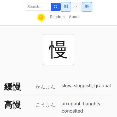
例
振
🔗
Random
About
慢
緩慢
slow, sluggish, gradual
かんまん
高慢
arrogant; haughty;
こうまん
conceited