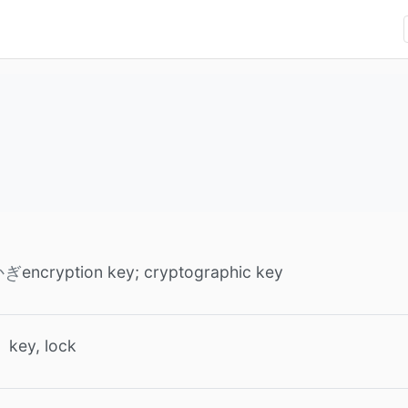
encryption key; cryptographic key
かぎ
key, lock