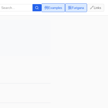
例
振
🔗
Examples
Furigana
Links