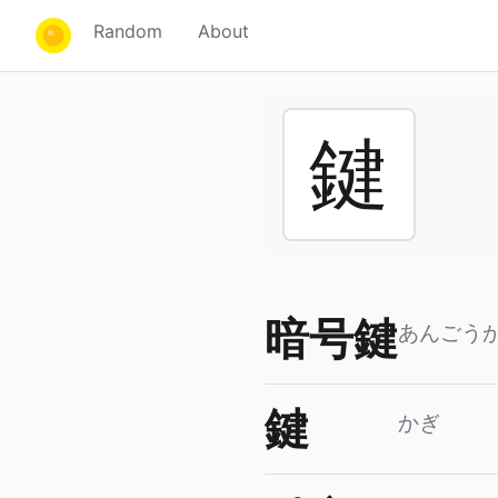
Random
About
鍵
暗号鍵
あんごう
鍵
かぎ