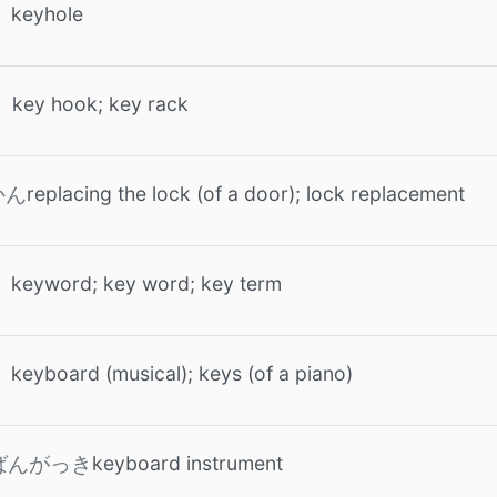
keyhole
key hook; key rack
replacing the lock (of a door); lock replacement
かん
keyword; key word; key term
keyboard (musical); keys (of a piano)
keyboard instrument
ばんがっき