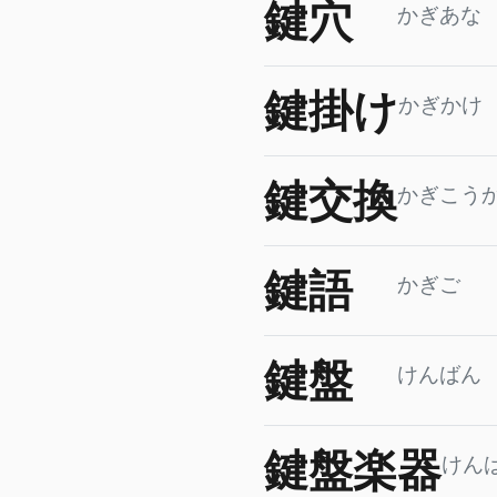
鍵穴
かぎあな
鍵掛け
かぎかけ
鍵交換
かぎこう
鍵語
かぎご
鍵盤
けんばん
鍵盤楽器
けん