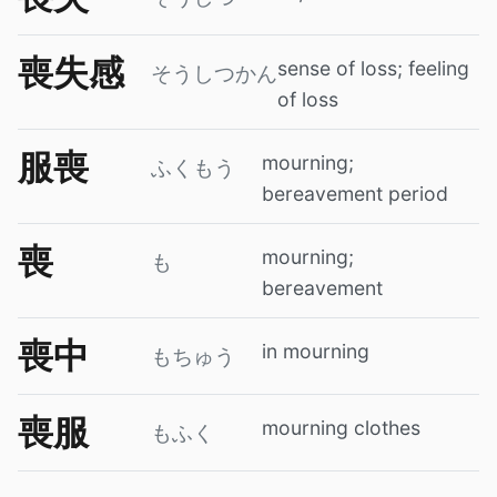
喪失感
sense of loss; feeling
そうしつかん
of loss
服喪
mourning;
ふくもう
bereavement period
喪
mourning;
も
bereavement
喪中
in mourning
もちゅう
喪服
mourning clothes
もふく