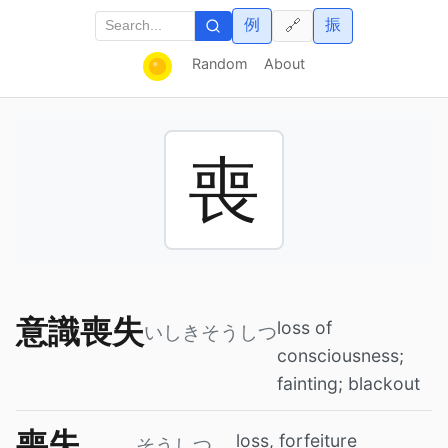
例
振
🔗
Random
About
喪
意識喪失
loss of
いしきそうしつ
consciousness;
fainting; blackout
喪失
loss, forfeiture
そうしつ