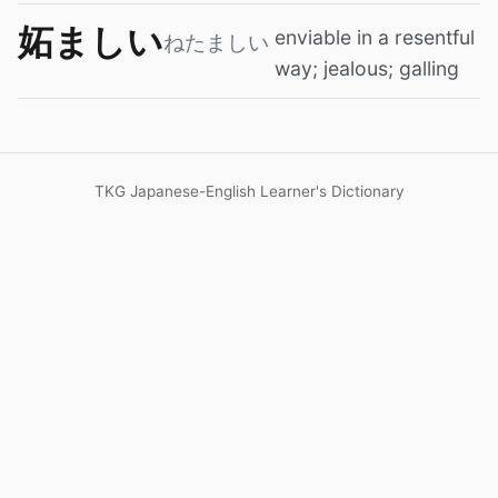
妬ましい
enviable in a resentful
ねたましい
way; jealous; galling
TKG Japanese-English Learner's Dictionary