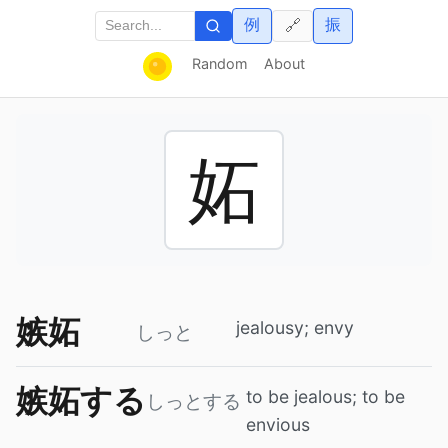
例
振
🔗
Random
About
妬
嫉妬
jealousy; envy
しっと
嫉妬する
to be jealous; to be
しっとする
envious