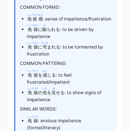
COMMON FORMS:
しょうそうかん
焦燥感
: sense of impatience/frustration
しょうそう
か
焦燥
に
駆
られる
: to be driven by
impatience
しょうそう
さいな
焦燥
に
苛
まれる: to be tormented by
frustration
COMMON PATTERNS:
しょうそう
かん
焦燥
を
感
じる
: to feel
frustrated/impatient
しょうそう
いろ
み
焦燥
の
色
を
見
せる
: to show signs of
impatience
SIMILAR WORDS:
しょうそう
焦燥
: anxious impatience
(formal/literary)