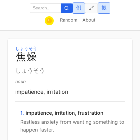
例
振
🔗
Random
About
しょうそう
焦
燥
しょうそう
noun
impatience, irritation
1.
impatience, irritation, frustration
Restless anxiety from wanting something to
happen faster.