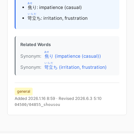
あせ
焦
り
: impatience (casual)
いらだ
苛立
ち
: irritation, frustration
Related Words
あせ
Synonym:
焦
り (impatience (casual))
いらだ
Synonym:
苛立
ち (irritation, frustration)
general
Added 2026.1.16 8:59 · Revised 2026.6.3 5:10
04500/04855_shousou