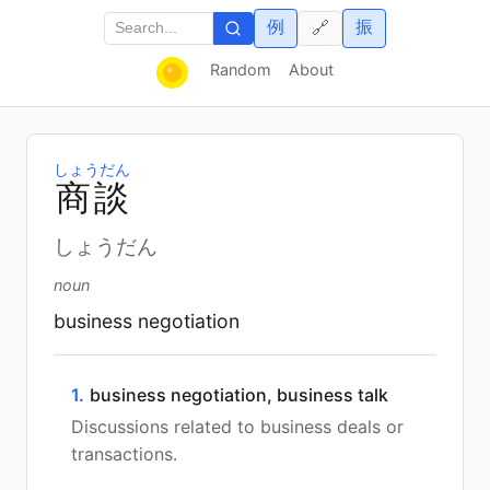
例
振
🔗
Random
About
しょうだん
商
談
しょうだん
noun
business negotiation
1.
business negotiation, business talk
Discussions related to business deals or
transactions.