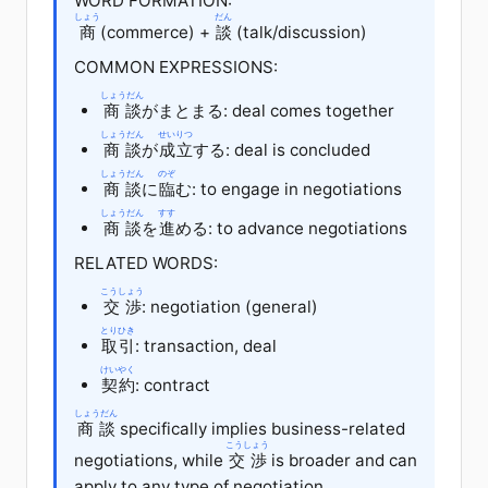
WORD FORMATION:
しょう
だん
商
(commerce) +
談
(talk/discussion)
COMMON EXPRESSIONS:
しょうだん
商談
が
まとまる
: deal comes together
しょうだん
せいりつ
商談
が
成立
する
: deal is concluded
しょうだん
のぞ
商談
に
臨
む
: to engage in negotiations
しょうだん
すす
商談
を
進
める
: to advance negotiations
RELATED WORDS:
こうしょう
交渉
: negotiation (general)
とりひき
取引
: transaction, deal
けいやく
契約
: contract
しょうだん
商談
specifically implies business-related
こうしょう
negotiations, while
交渉
is broader and can
apply to any type of negotiation.