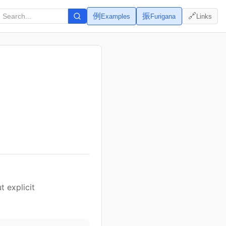
例
振
🔗
Examples
Furigana
Links
t explicit