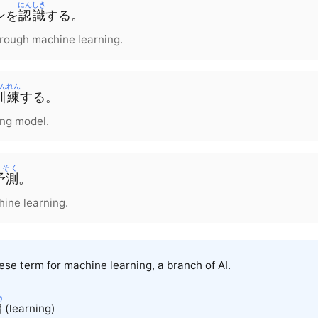
にんしき
ン
を
認識
する
。
rough machine learning.
んれん
訓練
する
。
ing model.
よそく
予測
。
hine learning.
se term for machine learning, a branch of AI.
う
習
(learning)