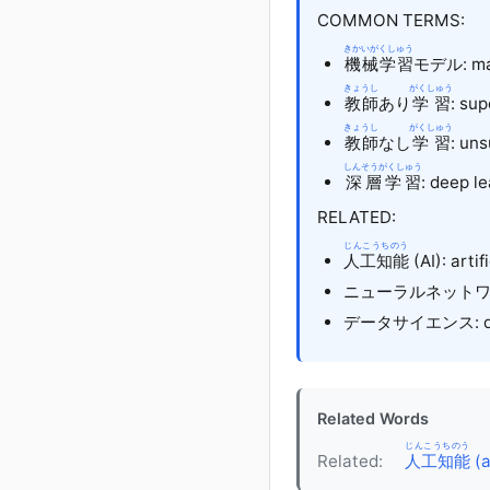
COMMON TERMS:
きかいがくしゅう
機械学習
モデル
: m
きょうし
がくしゅう
教師
あり
学習
: sup
きょうし
がくしゅう
教師
なし
学習
: un
しんそうがくしゅう
深層学習
: deep l
RELATED:
じんこうちのう
人工知能
(AI): artif
ニューラルネットワーク:
データサイエンス: dat
Related Words
じんこうちのう
Related:
人工知能
(a