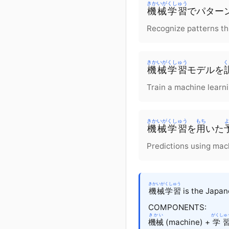
きかいがくしゅう
機械学習
で
パター
Recognize patterns th
きかいがくしゅう
く
機械学習
モデル
を
Train a machine learn
きかいがくしゅう
もち
機械学習
を
用
いた
Predictions using mac
きかいがくしゅう
機械学習
is the Japane
COMPONENTS:
きかい
がくしゅ
機械
(machine) +
学