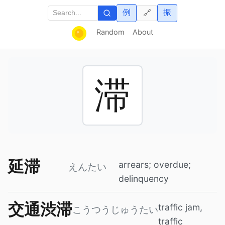
例
振
🔗
Random
About
滞
延滞
arrears; overdue;
えんたい
delinquency
交通渋滞
traffic jam,
こうつうじゅうたい
traffic