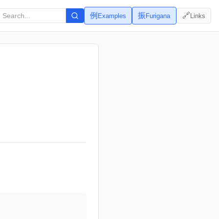
例
振
🔗
Examples
Furigana
Links