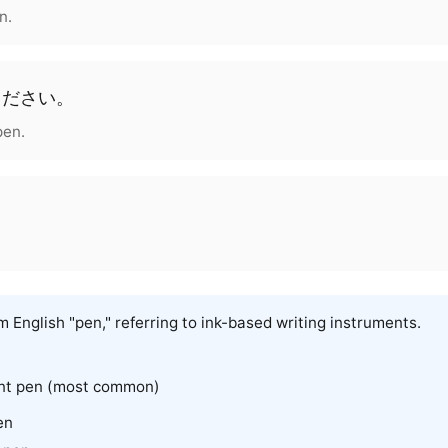
n.
ください
。
pen.
。
 English "pen," referring to ink-based writing instruments.
oint pen (most common)
en