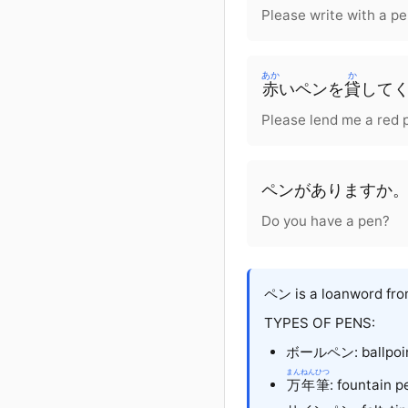
Please write with a pe
あか
か
赤
い
ペン
を
貸
して
Please lend me a red 
ペン
が
あります
か
Do you have a pen?
ペン is a loanword from
TYPES OF PENS:
ボールペン
: ballp
まんねんひつ
万年筆
: fountain p