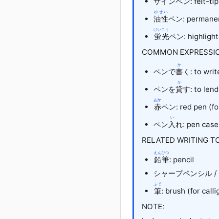
サインペン: felt-tip
ゆせい
油性
ペン: permanen
けいこう
蛍光
ペン: highlight
COMMON EXPRESSIO
か
ペン
で
書
く
: to wri
か
ペン
を
貸
す
: to len
あか
赤
ペン: red pen (fo
い
ペン
入
れ: pen case
RELATED WRITING T
えんぴつ
鉛筆
: pencil
シャープペンシル
/
ふで
筆
: brush (for call
NOTE: