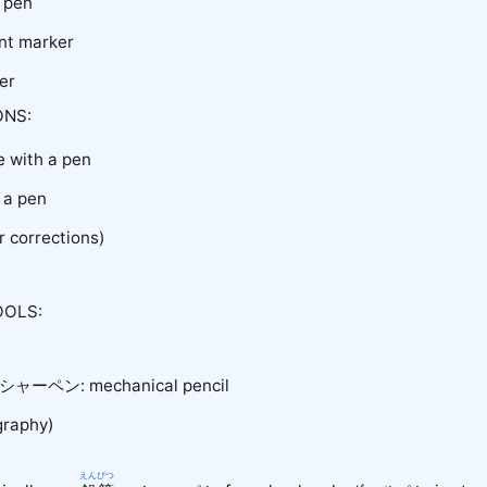
 pen
t marker
er
NS:
te with a pen
d a pen
r corrections)
OOLS:
シャーペン
: mechanical pencil
igraphy)
えんぴつ