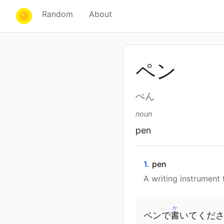
Random
About
ペン
ぺん
noun
pen
1.
pen
A writing instrument 
か
ペン
で
書
いて
くだ