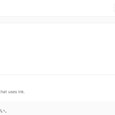
that uses ink.
さい
。