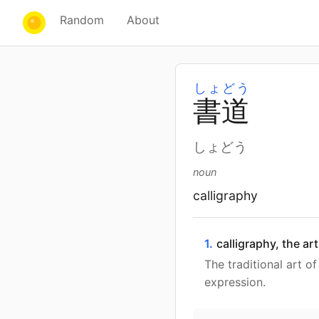
Random
About
しょどう
書
道
しょどう
noun
calligraphy
1.
calligraphy, the art
The traditional art o
expression.