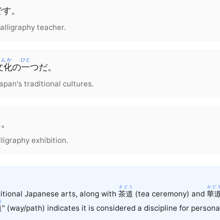
です
。
alligraphy teacher.
ぶんか
ひと
文化
の
一
つ
だ
。
apan's traditional cultures.
た
。
lligraphy exhibition.
さどう
かど
ditional Japanese arts, along with
茶道
(tea ceremony) and
華
う
道
" (way/path) indicates it is considered a discipline for personal