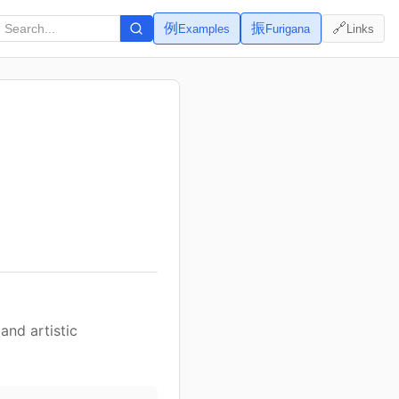
例
振
🔗
Examples
Furigana
Links
and artistic