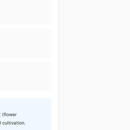
う
道
(flower
 cultivation.