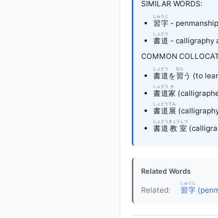
SIMILAR WORDS:
しゅうじ
習字
- penmanship, 
しょどう
書道
- calligraphy 
COMMON COLLOCAT
しょどう
なら
書道
を
習
う
(to lea
しょどう
か
書道
家
(calligraph
しょどう
てん
書道
展
(calligraphy
しょどう
きょうしつ
書道
教室
(calligr
Related Words
しゅうじ
Related:
習字
(penm