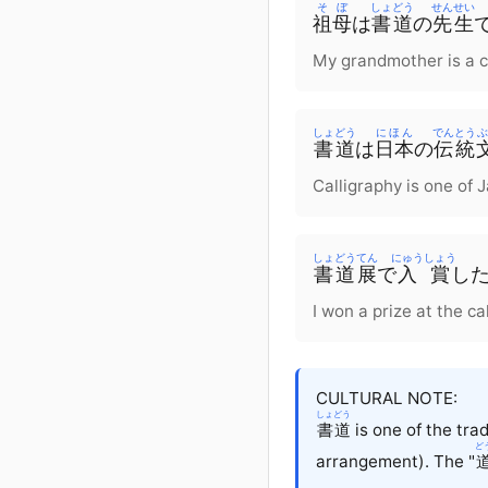
そぼ
しょどう
せんせい
祖母
は
書道
の
先生
My grandmother is a c
しょどう
にほん
でんとう
書道
は
日本
の
伝統
Calligraphy is one of J
しょどう
てん
にゅうしょう
書道
展
で
入賞
し
I won a prize at the ca
CULTURAL NOTE:
しょどう
書道
is one of the tra
ど
arrangement). The "