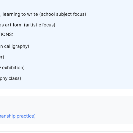
learning to write (school subject focus)
as art form (artistic focus)
IONS:
rn calligraphy)
er)
 exhibition)
aphy class)
anship practice)