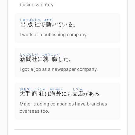
business entity.
しゅっぱんしゃ
はたら
出版社
で
働
いて
いる
。
I work at a publishing company.
しんぶんしゃ
しゅうしょく
新聞社
に
就職
した
。
I got a job at a newspaper company.
おおて
しょうしゃ
かいがい
してん
大手
商社
は
海外
に
も
支店
が
ある
。
Major trading companies have branches
overseas too.