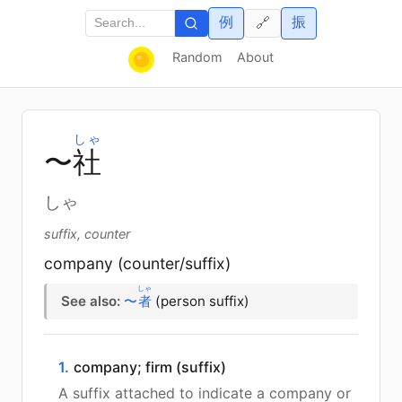
例
振
🔗
Random
About
しゃ
〜
社
しゃ
suffix, counter
company (counter/suffix)
しゃ
See also:
〜
者
(person suffix)
1.
company; firm (suffix)
A suffix attached to indicate a company or