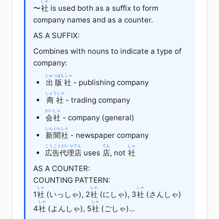
しゃ
〜
社
is used both as a suffix to form
company names and as a counter.
AS A SUFFIX:
Combines with nouns to indicate a type of
company:
しゅっぱんしゃ
出版社
- publishing company
しょうしゃ
商社
- trading company
かいしゃ
会社
- company (general)
しんぶんしゃ
新聞社
- newspaper company
こうこくだいりてん
てん
しゃ
広告代理店
uses
店
, not
社
AS A COUNTER:
COUNTING PATTERN:
しゃ
しゃ
しゃ
1
社
(いっしゃ), 2
社
(にしゃ), 3
社
(さんしゃ)
しゃ
しゃ
4
社
(よんしゃ), 5
社
(ごしゃ)...