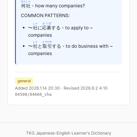
なんしゃ
何社
- how many companies?
COMMON PATTERNS:
しゃ
おうぼ
〜
社
に
応募
する
- to apply to ~
companies
しゃ
とりひき
〜
社
と
取引
する
- to do business with ~
companies
general
Added 2026.1.14 20:30 · Revised 2026.6.2 4:10
04500/04660_sha
TKG Japanese-English Learner's Dictionary