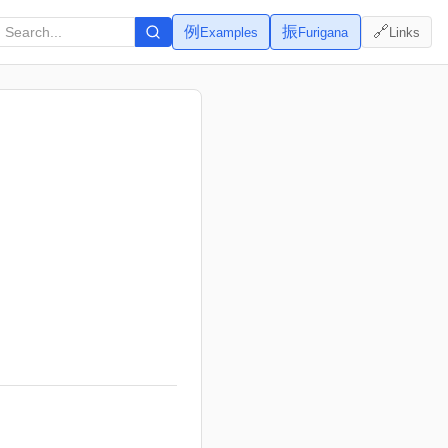
例
振
🔗
Examples
Furigana
Links