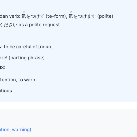
き
き
idan verb:
気
をつけて (te-form),
気
をつけます (polite)
ください
as a polite request
:
o be careful of [noun]
e! (parting phrase)
S:
tention, to warn
tious
tion, warning)