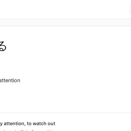
る
attention
ay attention, to watch out