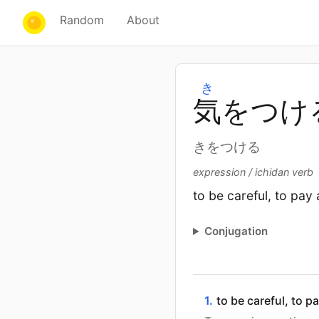
Random
About
き
気
をつけ
きをつける
expression / ichidan verb
to be careful, to pay 
Conjugation
1.
to be careful, to p