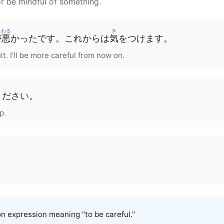
or be mindful of something.
わる
き
が
悪
かった
です
。これ
から
は
気
をつけます。
ult. I'll be more careful from now on.
ください
。
p.
。
xpression meaning "to be careful."