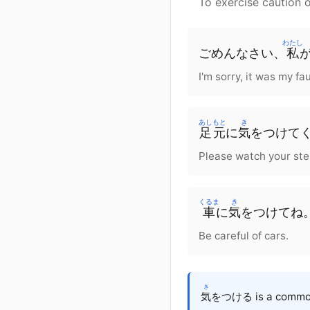
To exercise caution 
わたし
ごめんなさい、
私
I'm sorry, it was my fa
あしもと
き
足元
に
気
をつけて
Please watch your ste
くるま
き
車
に
気
をつけてね
Be careful of cars.
き
気
をつける is a common e