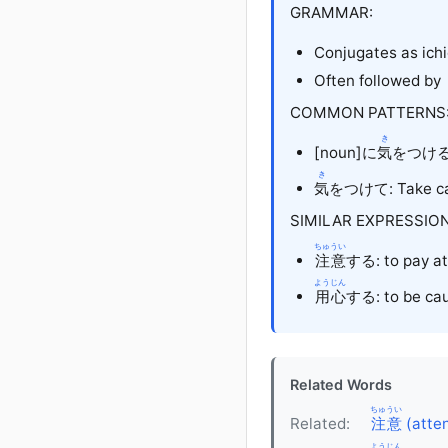
GRAMMAR:
Conjugates as ich
Often followed by
COMMON PATTERNS
き
[noun]
に
気
をつける: t
き
気
をつけて: Take car
SIMILAR EXPRESSION
ちゅうい
注意
する: to pay at
ようじん
用心
する: to be cau
Related Words
ちゅうい
Related:
注意
(atten
ようじん