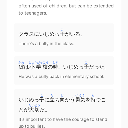
often used of children, but can be extended
to teenagers.
こ
クラスにいじめっ
子
がいる。
There's a bully in the class.
かれ
しょうがっこう
とき
こ
彼
は
小学校
の
時
、いじめっ
子
だった。
He was a bully back in elementary school.
こ
た
む
ゆうき
も
いじめっ
子
に
立
ち
向
かう
勇気
を
持
つこ
たいせつ
とが
大切
だ。
It's important to have the courage to stand
up to bullies.