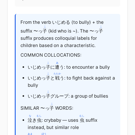
From the verb いじめる (to bully) + the
こ
こ
suffix 〜っ
子
(kid who is ~). The 〜っ
子
suffix produces colloquial labels for
children based on a characteristic.
COMMON COLLOCATIONS:
こ
あ
いじめっ
子
に
遭
う: to encounter a bully
こ
たたか
いじめっ
子
と
戦
う: to fight back against a
bully
こ
いじめっ
子
グループ: a group of bullies
こ
SIMILAR 〜っ
子
WORDS:
な
むし
むし
泣
き
虫
: crybaby — uses
虫
suffix
instead, but similar role
あま
ぼう