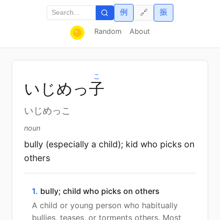
例
振
🔗
Random
About
こ
いじめっ
子
いじめっこ
noun
bully (especially a child); kid who picks on
others
1.
bully; child who picks on others
A child or young person who habitually
bullies, teases, or torments others. Most