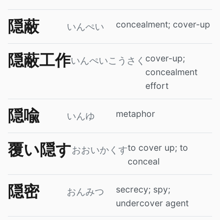
隠蔽
concealment; cover-up
いんぺい
隠蔽工作
cover-up;
いんぺいこうさく
concealment
effort
隠喩
metaphor
いんゆ
覆い隠す
to cover up; to
おおいかくす
conceal
隠密
secrecy; spy;
おんみつ
undercover agent