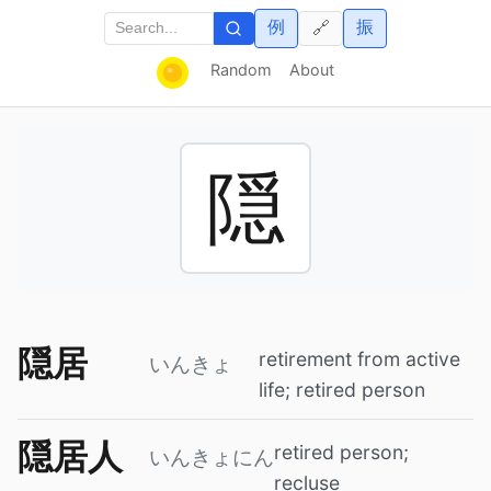
例
振
🔗
Random
About
隠
隠居
retirement from active
いんきょ
life; retired person
隠居人
retired person;
いんきょにん
recluse