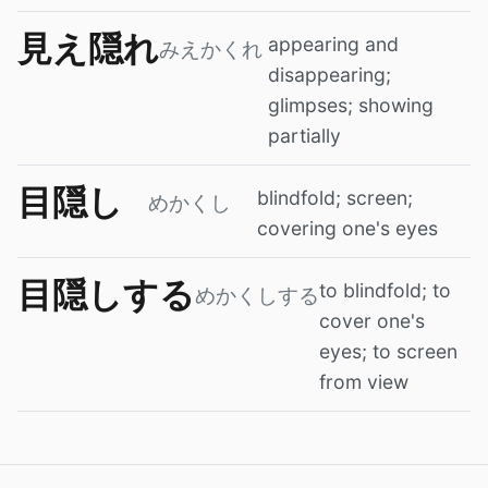
見え隠れ
appearing and
みえかくれ
disappearing;
glimpses; showing
partially
目隠し
blindfold; screen;
めかくし
covering one's eyes
目隠しする
to blindfold; to
めかくしする
cover one's
eyes; to screen
from view