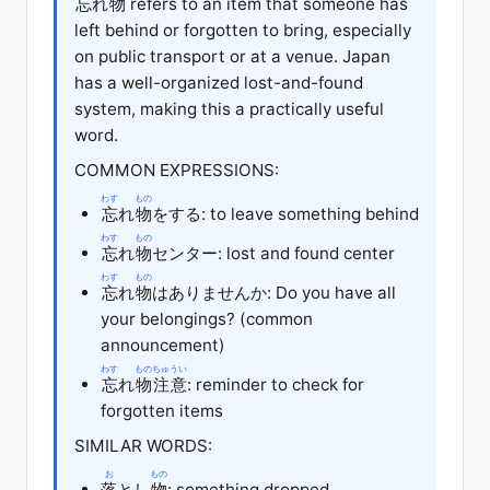
忘
れ
物
refers to an item that someone has
left behind or forgotten to bring, especially
on public transport or at a venue. Japan
has a well-organized lost-and-found
system, making this a practically useful
word.
COMMON EXPRESSIONS:
わす
もの
忘
れ
物
を
する
: to leave something behind
わす
もの
忘
れ
物
センター
: lost and found center
わす
もの
忘
れ
物
は
ありません
か
: Do you have all
your belongings? (common
announcement)
わす
もの
ちゅうい
忘
れ
物
注意
: reminder to check for
forgotten items
SIMILAR WORDS:
お
もの
落
とし
物
: something dropped