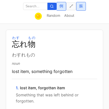
例
振
🔗
Random
About
わす
もの
忘
れ
物
わすれもの
noun
lost item, something forgotten
1.
lost item, forgotten item
Something that was left behind or
forgotten.