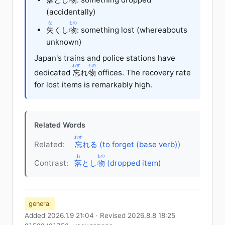
(accidentally)
な
もの
失
くし
物
: something lost (whereabouts
unknown)
Japan's trains and police stations have
わす
もの
dedicated
忘
れ
物
offices. The recovery rate
for lost items is remarkably high.
Related Words
わす
Related:
忘
れる (to forget (base verb))
お
もの
Contrast:
落
とし
物
(dropped item)
general
Added 2026.1.9 21:04 · Revised 2026.8.8 18:25