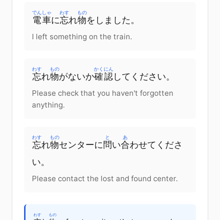
でんしゃ
わす
もの
電車
に
忘
れ
物
を
しました
。
I left something on the train.
わす
もの
かくにん
忘
れ
物
が
ない
か
確認
してください
。
Please check that you haven't forgotten
anything.
わす
もの
と
あ
忘
れ
物
センター
に
問
い
合
わせてくださ
い
。
Please contact the lost and found center.
わす
もの