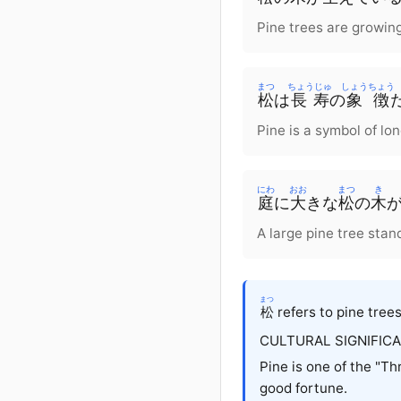
Pine trees are growing
まつ
ちょうじゅ
しょうちょう
松
は
長寿
の
象徴
Pine is a symbol of lon
にわ
おお
まつ
き
庭
に
大
きな
松
の
木
A large pine tree stan
まつ
松
refers to pine tree
CULTURAL SIGNIFICA
Pine is one of the "Th
good fortune.