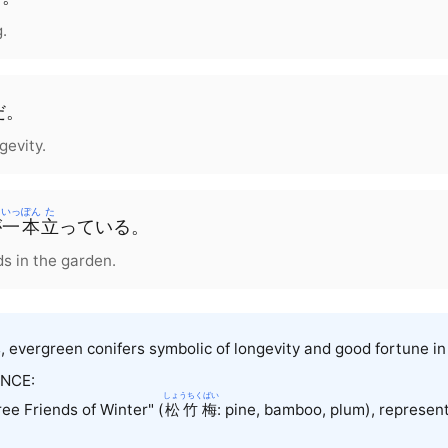
.
だ。
gevity.
いっぽん
た
が
一本
立
っている
。
ds in the garden.
s, evergreen conifers symbolic of longevity and good fortune i
NCE:
しょうちくばい
ree Friends of Winter" (
松竹梅
: pine, bamboo, plum), represe