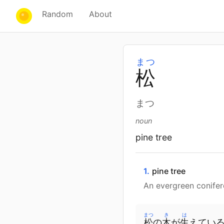
Random
About
まつ
松
まつ
noun
pine tree
1.
pine tree
An evergreen conifer
まつ
き
は
松
の
木
が
生
えてい