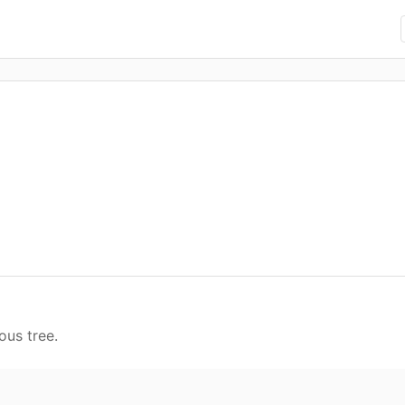
ous tree.
る
。