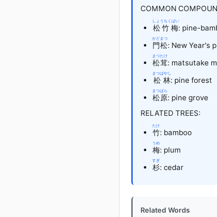
COMMON COMPOUN
しょうちくばい
松竹梅
: pine-bam
かどまつ
門松
: New Year's 
まつたけ
松茸
: matsutake m
まつばやし
松林
: pine forest
まつばら
松原
: pine grove
RELATED TREES:
たけ
竹
: bamboo
うめ
梅
: plum
すぎ
杉
: cedar
Related Words