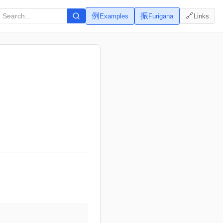
例
振
🔗
Examples
Furigana
Links