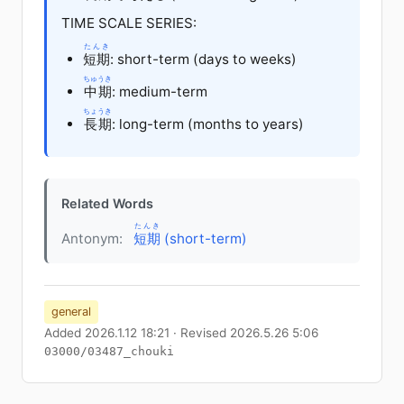
TIME SCALE SERIES:
たんき
短期
: short-term (days to weeks)
ちゅうき
中期
: medium-term
ちょうき
長期
: long-term (months to years)
Related Words
たんき
Antonym:
短期
(short-term)
general
Added 2026.1.12 18:21 · Revised 2026.5.26 5:06
03000/03487_chouki