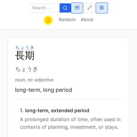
例
振
🔗
Random
About
ちょうき
長
期
ちょうき
noun, no-adjective
long-term, long period
1.
long-term, extended period
A prolonged duration of time, often used in
contexts of planning, investment, or stays.