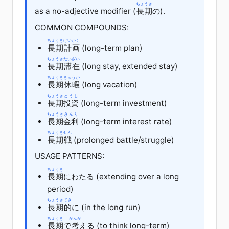
ちょうき
as a no-adjective modifier (
長期
の
).
COMMON COMPOUNDS:
ちょうき
けいかく
長期
計画
(long-term plan)
ちょうき
たいざい
長期
滞在
(long stay, extended stay)
ちょうき
きゅうか
長期
休暇
(long vacation)
ちょうき
とうし
長期
投資
(long-term investment)
ちょうき
きんり
長期
金利
(long-term interest rate)
ちょうき
せん
長期
戦
(prolonged battle/struggle)
USAGE PATTERNS:
ちょうき
長期
にわたる (extending over a long
period)
ちょうき
てき
長期
的
に (in the long run)
ちょうき
かんが
長期
で
考
える
(to think long-term)