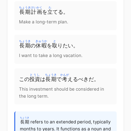
ちょうき
けいかく
た
長期
計画
を
立
てる
。
Make a long-term plan.
ちょうき
きゅうか
と
長期
の
休暇
を
取
りたい
。
I want to take a long vacation.
とうし
ちょうき
かんが
この
投資
は
長期
で
考
える
べき
だ
。
This investment should be considered in
the long term.
ちょうき
長期
refers to an extended period, typically
months to years. It functions as a noun and