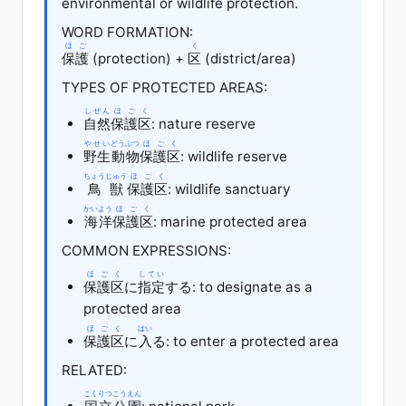
environmental or wildlife protection.
WORD FORMATION:
ほご
く
保護
(protection) +
区
(district/area)
TYPES OF PROTECTED AREAS:
しぜん
ほごく
自然
保護区
: nature reserve
やせい
どうぶつ
ほごく
野生
動物
保護区
: wildlife reserve
ちょうじゅう
ほごく
鳥獣
保護区
: wildlife sanctuary
かいよう
ほごく
海洋
保護区
: marine protected area
COMMON EXPRESSIONS:
ほごく
してい
保護区
に
指定
する
: to designate as a
protected area
ほごく
はい
保護区
に
入
る
: to enter a protected area
RELATED:
こくりつ
こうえん