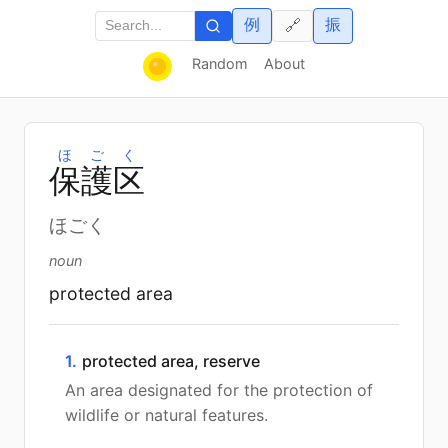
例
振
🔗
Random
About
ほごく
保
護
区
ほごく
noun
protected area
1.
protected area, reserve
An area designated for the protection of
wildlife or natural features.