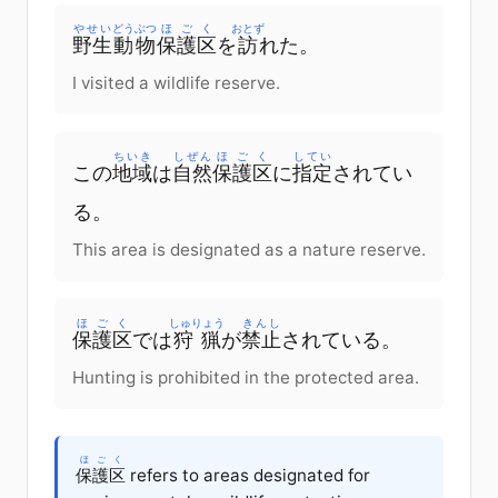
やせい
どうぶつ
ほごく
おとず
野生
動物
保護区
を
訪
れた
。
I visited a wildlife reserve.
ちいき
しぜん
ほごく
してい
この
地域
は
自然
保護区
に
指定
されて
い
る
。
This area is designated as a nature reserve.
ほごく
しゅりょう
きんし
保護区
で
は
狩猟
が
禁止
されて
いる
。
Hunting is prohibited in the protected area.
ほごく
保護区
refers to areas designated for