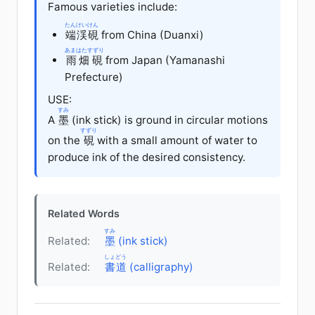
Famous varieties include:
たんけいけん
端渓硯
from China (Duanxi)
あまはたすずり
雨畑硯
from Japan (Yamanashi
Prefecture)
USE:
すみ
A
墨
(ink stick) is ground in circular motions
すずり
on the
硯
with a small amount of water to
produce ink of the desired consistency.
Related Words
すみ
Related:
墨
(ink stick)
しょどう
Related:
書道
(calligraphy)