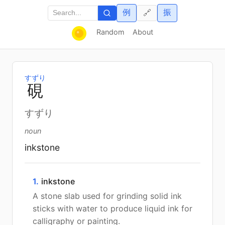
例
振
🔗
Random
About
すずり
硯
すずり
noun
inkstone
1.
inkstone
A stone slab used for grinding solid ink
sticks with water to produce liquid ink for
calligraphy or painting.