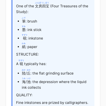
ぶんぼうしほう
One of the
文房四宝
(Four Treasures of the
Study):
ふで
筆
: brush
すみ
墨
: ink stick
すずり
硯
: inkstone
かみ
紙
: paper
STRUCTURE:
すずり
A
硯
typically has:
おか
おか
陸
/
丘
: the flat grinding surface
うみ
いけ
海
/
池
: the depression where the liquid
ink collects
QUALITY:
Fine inkstones are prized by calligraphers.