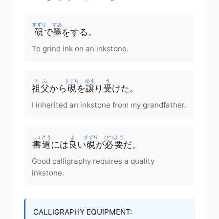
すずり
すみ
硯
で
墨
を
する
。
To grind ink on an inkstone.
そふ
すずり
ゆず
う
祖父
から
硯
を
譲
り
受
けた
。
I inherited an inkstone from my grandfather.
しょどう
よ
すずり
ひつよう
書道
に
は
良
い
硯
が
必要
だ
。
Good calligraphy requires a quality
inkstone.
CALLIGRAPHY EQUIPMENT: