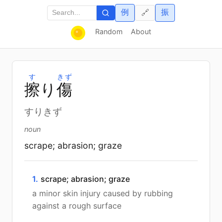
例
振
🔗
Random
About
す
きず
擦
り
傷
すりきず
noun
scrape; abrasion; graze
1.
scrape; abrasion; graze
a minor skin injury caused by rubbing
against a rough surface