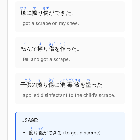
ひざ
す
きず
膝
に
擦
り
傷
ができた。
I got a scrape on my knee.
ころ
す
きず
つく
転
んで
擦
り
傷
を
作
った。
I fell and got a scrape.
こども
す
きず
しょうどくえき
ぬ
子供
の
擦
り
傷
に
消毒液
を
塗
った。
I applied disinfectant to the child's scrape.
USAGE:
す
きず
擦
り
傷
ができる (to get a scrape)
す
きず
つく