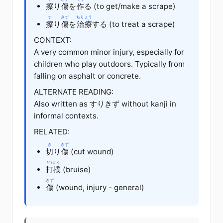
擦
り
傷
を
作
る (to get/make a scrape)
す
きず
ちりょう
擦
り
傷
を
治療
する (to treat a scrape)
CONTEXT:
A very common minor injury, especially for
children who play outdoors. Typically from
falling on asphalt or concrete.
ALTERNATE READING:
Also written as すりきず without kanji in
informal contexts.
RELATED:
き
きず
切
り
傷
(cut wound)
だぼく
打撲
(bruise)
きず
傷
(wound, injury - general)