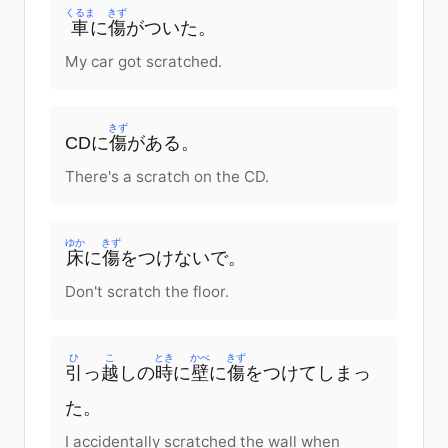
くるま
きず
車
に
傷
が
ついた
。
My car got scratched.
きず
CD
に
傷
が
ある
。
There's a scratch on the CD.
ゆか
きず
床
に
傷
を
つけないで
。
Don't scratch the floor.
ひ
こ
とき
かべ
きず
引
っ
越
し
の
時
に
壁
に
傷
を
つけて
しまっ
た
。
I accidentally scratched the wall when