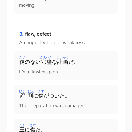
moving.
3.
flaw, defect
An imperfection or weakness.
きず
かんぺき
けいかく
傷
の
ない
完璧
な
計画
だ
。
It's a flawless plan.
ひょうばん
きず
評判
に
傷
が
ついた
。
Their reputation was damaged.
たま
きず
玉
に
傷
だ
。