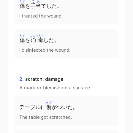
きず
てあ
傷
を
手当
てした
。
I treated the wound.
きず
しょうどく
傷
を
消毒
した
。
I disinfected the wound.
2.
scratch, damage
A mark or blemish on a surface.
きず
テーブル
に
傷
が
ついた
。
The table got scratched.