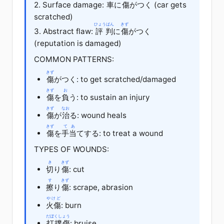
2. Surface damage:
車
に
傷
が
つく
(car gets
scratched)
ひょうばん
きず
3. Abstract flaw:
評判
に
傷
が
つく
(reputation is damaged)
COMMON PATTERNS:
きず
傷
が
つく
: to get scratched/damaged
きず
お
傷
を
負
う
: to sustain an injury
きず
なお
傷
が
治
る
: wound heals
きず
てあ
傷
を
手当
てする
: to treat a wound
TYPES OF WOUNDS:
き
きず
切
り
傷
: cut
す
きず
擦
り
傷
: scrape, abrasion
やけど
火傷
: burn
だぼくしょう
打撲傷
: bruise