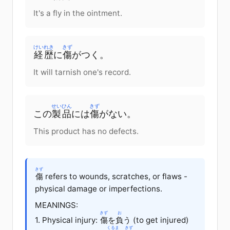
It's a fly in the ointment.
けいれき
きず
経歴
に
傷
が
つく
。
It will tarnish one's record.
せいひん
きず
この
製品
に
は
傷
が
ない
。
This product has no defects.
きず
傷
refers to wounds, scratches, or flaws -
physical damage or imperfections.
MEANINGS:
きず
お
1. Physical injury:
傷
を
負
う
(to get injured)
くるま
きず