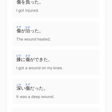
傷
を
負
った
。
I got injured.
きず
なお
傷
が
治
った
。
The wound healed.
ひざ
きず
膝
に
傷
が
できた
。
I got a wound on my knee.
ふか
きず
深
い
傷
だった
。
It was a deep wound.