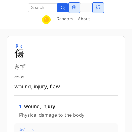
例
振
🔗
Random
About
きず
傷
きず
noun
wound, injury, flaw
1.
wound, injury
Physical damage to the body.
きず
お