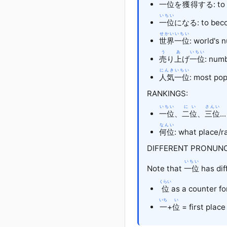
一位
を
獲得
する: to 
いちい
一位
になる: to bec
せかい
いちい
世界
一位
: world's
う
あ
いちい
売
り
上
げ
一位
: numb
にんき
いちい
人気
一位
: most popu
RANKINGS:
いちい
にい
さんい
一位
、
二位
、
三位
...
なんい
何位
: what place/r
DIFFERENT PRONUNC
いちい
Note that
一位
has dif
くらい
位
as a counter fo
いち
い
一
+
位
= first place