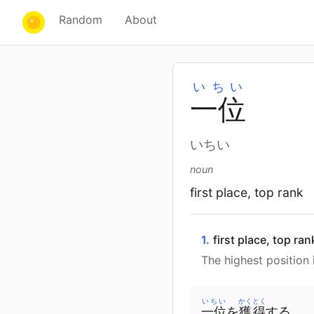
Random
About
いちい
一
位
いちい
noun
first place, top rank
1.
first place, top ra
The highest position 
いちい
かくとく
一位
を
獲得
する。