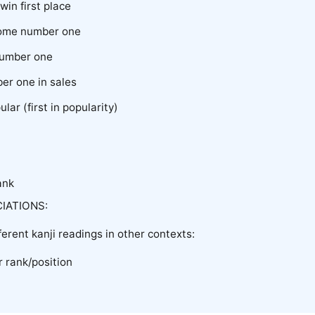
win first place
ome number one
 number one
er one in sales
lar (first in popularity)
ank
IATIONS:
ferent kanji readings in other contexts:
r rank/position