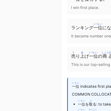
I win first place.
いちい
ランキング
一位
に
It became number one 
う
あ
いちい
しょう
売
り
上
げ
一位
の
商
This is our top-selling
いちい
一位
indicates first pl
COMMON COLLOCAT
いちい
と
一位
を
取
る: to take
いちい
かくとく