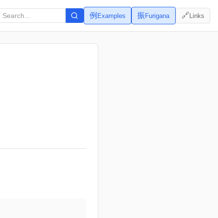
例
振
🔗
Examples
Furigana
Links