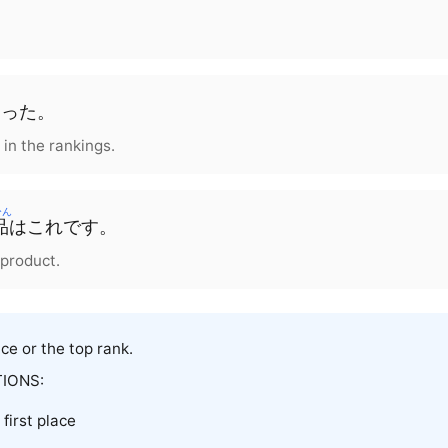
なった。
in the rankings.
ひん
品
はこれです。
 product.
ace or the top rank.
IONS:
 first place