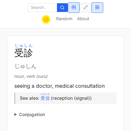
例
振
🔗
Random
About
じゅしん
受
診
じゅしん
noun, verb (suru)
seeing a doctor, medical consultation
じゅしん
See also:
受信
(reception (signal))
Conjugation