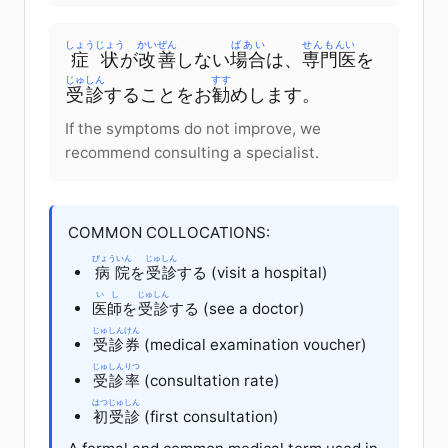
しょうじょう
かいぜん
ばあい
せんもんい
症状
が
改善
しない
場合
は、
専門医
を
じゅしん
すす
受診
することをお
勧
めします。
If the symptoms do not improve, we
recommend consulting a specialist.
COMMON COLLOCATIONS:
びょういん
じゅしん
病院
を
受診
する (visit a hospital)
いし
じゅしん
医師
を
受診
する (see a doctor)
じゅしん
けん
受診
券
(medical examination voucher)
じゅしん
りつ
受診
率
(consultation rate)
はつ
じゅしん
初
受診
(first consultation)