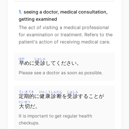
1.
seeing a doctor, medical consultation,
getting examined
The act of visiting a medical professional
for examination or treatment. Refers to the
patient's action of receiving medical care.
はや
じゅしん
早
めに
受診
してください。
Please see a doctor as soon as possible.
ていきてき
けんこう
しんだん
じゅしん
定期的
に
健康
診断
を
受診
することが
たいせつ
大切
だ。
It is important to get regular health
checkups.