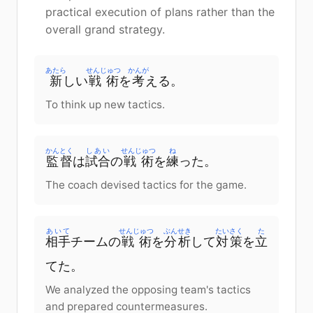
practical execution of plans rather than the
overall grand strategy.
あたら
せんじゅつ
かんが
新
しい
戦術
を
考
える。
To think up new tactics.
かんとく
しあい
せんじゅつ
ね
監督
は
試合
の
戦術
を
練
った。
The coach devised tactics for the game.
あいて
せんじゅつ
ぶんせき
たいさく
た
相手
チームの
戦術
を
分析
して
対策
を
立
てた。
We analyzed the opposing team's tactics
and prepared countermeasures.