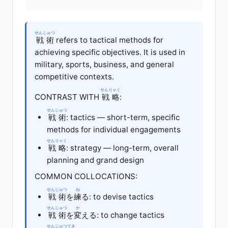
せんじゅつ
戦術
refers to tactical methods for
achieving specific objectives. It is used in
military, sports, business, and general
competitive contexts.
せんりゃく
CONTRAST WITH
戦略
:
せんじゅつ
戦術
: tactics — short-term, specific
methods for individual engagements
せんりゃく
戦略
: strategy — long-term, overall
planning and grand design
COMMON COLLOCATIONS:
せんじゅつ
ね
戦術
を
練
る: to devise tactics
せんじゅつ
か
戦術
を
変
える: to change tactics
せんじゅつ
てき