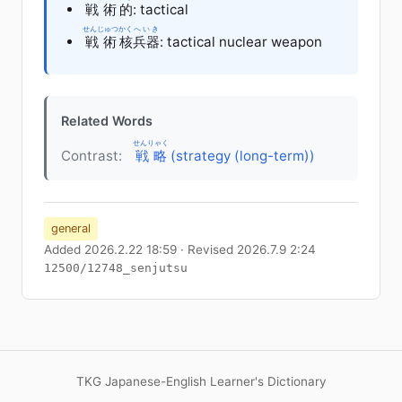
戦術
的
: tactical
せんじゅつ
かく
へいき
戦術
核
兵器
: tactical nuclear weapon
Related Words
せんりゃく
Contrast:
戦略
(strategy (long-term))
general
Added 2026.2.22 18:59 · Revised 2026.7.9 2:24
12500/12748_senjutsu
TKG Japanese-English Learner's Dictionary