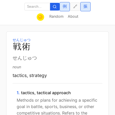
例
振
🔗
Random
About
せんじゅつ
戦
術
せんじゅつ
noun
tactics, strategy
1.
tactics, tactical approach
Methods or plans for achieving a specific
goal in battle, sports, business, or other
competitive situations. Refers to the