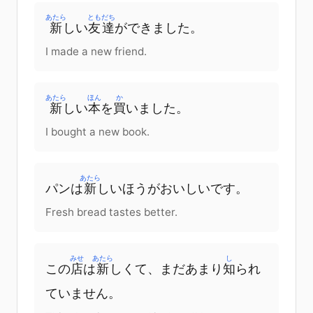
あたら
ともだち
新
しい
友達
が
できました
。
I made a new friend.
あたら
ほん
か
新
しい
本
を
買
いました
。
I bought a new book.
あたら
パン
は
新
しい
ほう
が
おいしい
です
。
Fresh bread tastes better.
みせ
あたら
し
この
店
は
新
しくて、
まだ
あまり
知
られ
ていません
。