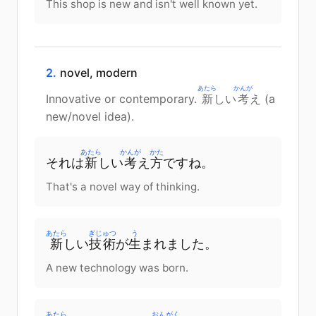
This shop is new and isn't well known yet.
2.
novel, modern
あたら
かんが
Innovative or contemporary.
新
しい
考
え (a
new/novel idea).
あたら
かんが
かた
それ
は
新
しい
考
え
方
です
ね
。
That's a novel way of thinking.
あたら
ぎじゅつ
う
新
しい
技術
が
生
まれました
。
A new technology was born.
あたら
おんがく