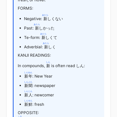
FORMS:
あたら
Negative:
新
しくない
あたら
Past:
新
しかった
あたら
Te-form:
新
しくて
あたら
Adverbial:
新
しく
KANJI READINGS:
しん
In compounds,
新
is often read しん:
しんねん
新年
: New Year
しんぶん
新聞
: newspaper
しんじん
新人
: newcomer
しんせん
新鮮
: fresh
OPPOSITE:
ふる