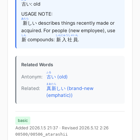
古
い
: old
USAGE NOTE:
あたら
新
しい describes things recently made or
acquired. For people (new employee), use
しん
しんにゅうしゃいん
新
compounds:
新入社員
.
Related Words
ふる
Antonym:
古
い (old)
まあたら
Related:
真新
しい (brand-new
(emphatic))
basic
Added 2026.1.5 21:37 · Revised 2026.5.12 2:26
00500/00506_atarashii