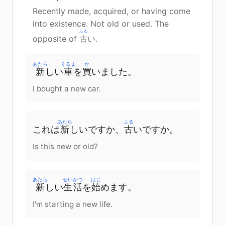
Recently made, acquired, or having come
into existence. Not old or used. The
ふる
opposite of
古
い.
あたら
くるま
か
新
しい
車
を
買
いました
。
I bought a new car.
あたら
ふる
これ
は
新
しい
です
か
、
古
い
です
か
。
Is this new or old?
あたら
せいかつ
はじ
新
しい
生活
を
始
めます
。
I'm starting a new life.