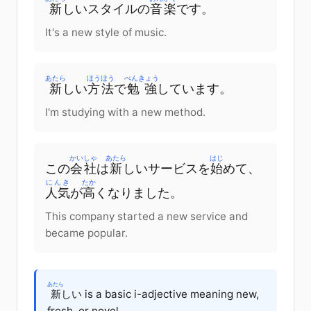
新
しい
スタイル
の
音楽
です
。
It's a new style of music.
あたら
ほうほう
べんきょう
新
しい
方法
で
勉強
しています
。
I'm studying with a new method.
かいしゃ
あたら
はじ
この
会社
は
新
しい
サービス
を
始
めて
、
にんき
たか
人気
が
高
く
なりました
。
This company started a new service and
became popular.
あたら
新
しい is a basic i-adjective meaning new,
fresh, or novel.