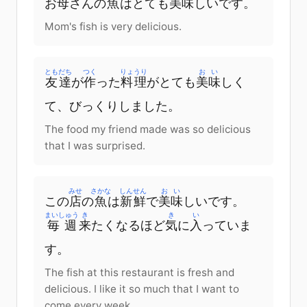
お
母
さん
の
魚
は
とても
美味
しい
です
。
Mom's fish is very delicious.
ともだち
つく
りょうり
おい
友達
が
作
った
料理
が
とても
美味
しく
て、
びっくりしました
。
The food my friend made was so delicious
that I was surprised.
みせ
さかな
しんせん
おい
この
店
の
魚
は
新鮮
で
美味
しい
です
。
まいしゅう
き
き
い
毎週
来
たくなる
ほど
気
に
入
っていま
す
。
The fish at this restaurant is fresh and
delicious. I like it so much that I want to
come every week.