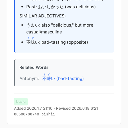
Past: おいしかった (was delicious)
SIMILAR ADJECTIVES:
うまい
: also "delicious," but more
casual/masculine
まず
不味
い
: bad-tasting (opposite)
Related Words
まず
Antonym:
不味
い (bad-tasting)
basic
Added 2026.1.7 21:10 · Revised 2026.6.18 6:21
00500/00740_oishii