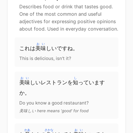
Describes food or drink that tastes good.
One of the most common and useful
adjectives for expressing positive opinions
about food. Used in everyday conversation.
おい
これ
は
美味
しい
です
ね
。
This is delicious, isn't it?
おい
し
美味
しい
レストラン
を
知
っています
か
。
Do you know a good restaurant?
美味しい here means 'good' for food
かあ
さかな
おい