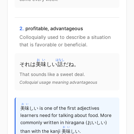
2.
profitable, advantageous
Colloquially used to describe a situation
that is favorable or beneficial.
おい
はなし
それ
は
美味
しい
話
だ
ね
。
That sounds like a sweet deal.
Colloquial usage meaning advantageous
おい
美味
しい is one of the first adjectives
learners need for talking about food. More
commonly written in hiragana (おいしい)
おい
than with the kanji
美味
しい.