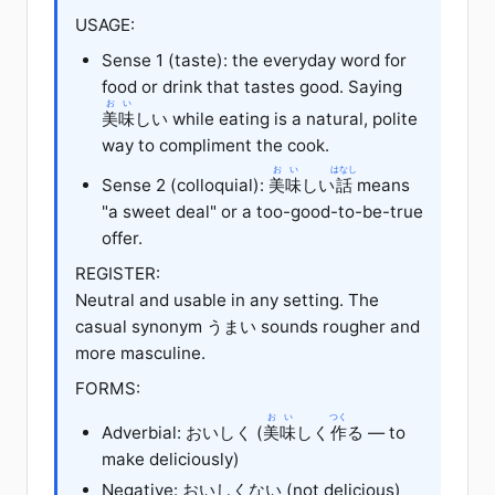
USAGE:
Sense 1 (taste): the everyday word for
food or drink that tastes good. Saying
おい
美味
しい while eating is a natural, polite
way to compliment the cook.
おい
はなし
Sense 2 (colloquial):
美味
しい
話
means
"a sweet deal" or a too-good-to-be-true
offer.
REGISTER:
Neutral and usable in any setting. The
casual synonym
うまい
sounds rougher and
more masculine.
FORMS:
おい
つく
Adverbial: おいしく (
美味
しく
作
る
— to
make deliciously)
Negative: おいしくない (not delicious)