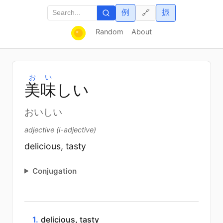
例
振
🔗
Random
About
おい
美
味
しい
おいしい
adjective (i-adjective)
delicious, tasty
Conjugation
1.
delicious, tasty