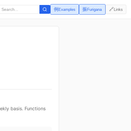
例
振
🔗
Examples
Furigana
Links
kly basis. Functions