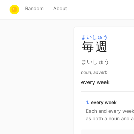
Random
About
まいしゅう
毎
週
まいしゅう
noun, adverb
every week
1.
every week
Each and every week;
as both a noun and a