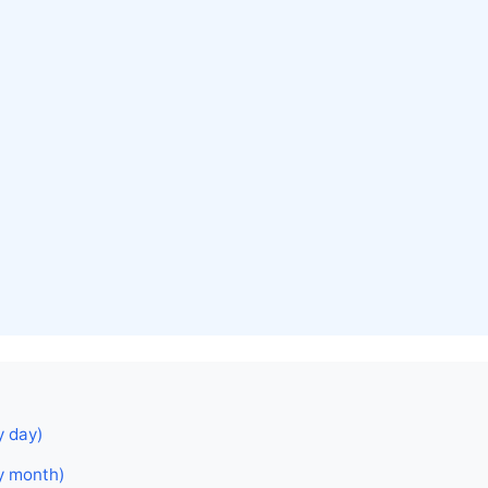
y day)
y month)