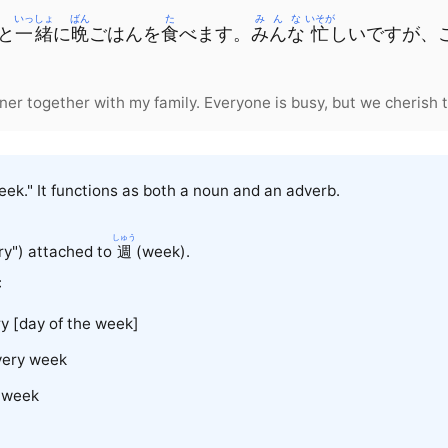
いっしょ
ばん
た
みんな
いそが
と
一緒
に
晩
ごはん
を
食
べます
。
みんな
忙
しい
です
が
、
ner together with my family. Everyone is busy, but we cherish t
k." It functions as both a noun and an adverb.
しゅう
ry") attached to
週
(week).
:
ry [day of the week]
very week
a week