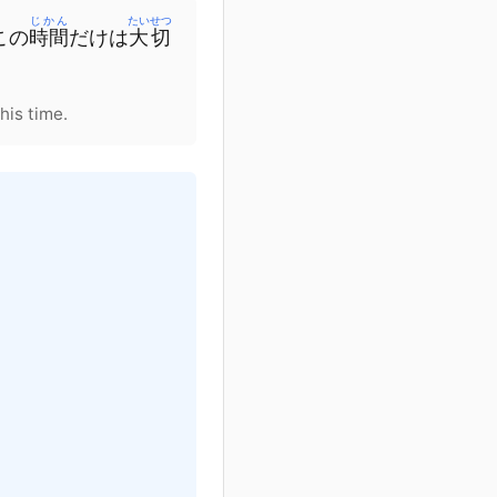
じかん
たいせつ
この
時間
だけ
は
大切
his time.