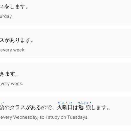
ス
を
します
。
turday.
ス
が
あります
。
 every week.
きます
。
every week.
んご
かようび
べんきょう
語
の
クラス
が
ある
ので
、
火曜日
は
勉強
します
。
 every Wednesday, so I study on Tuesdays.