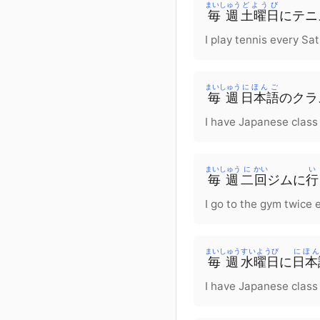
まいしゅう
どようび
毎週
土曜日
に
テニ
I play tennis every Sa
まいしゅう
にほんご
毎週
日本語
の
クラ
I have Japanese class
まいしゅう
に
かい
い
毎週
二
回
ジム
に
行
I go to the gym twice 
まいしゅう
すいようび
にほ
毎週
水曜日
に
日本
I have Japanese class