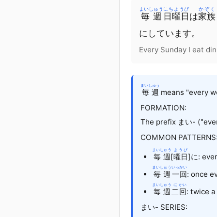
まいしゅう
にちようび
かぞく
毎週
日曜日
は
家族
に
しています
。
Every Sunday I eat din
まいしゅう
毎週
means "every wee
FORMATION:
The prefix まい- ("eve
COMMON PATTERNS
まいしゅう
ようび
毎週
[
曜日
]
に
: eve
まいしゅう
いっ
かい
毎週
一
回
: once e
まいしゅう
に
かい
毎週
二
回
: twice 
まい- SERIES: