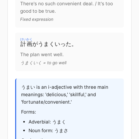
There's no such convenient deal. / It's too
good to be true.
Fixed expression
けいかく
計画
が
うまく
いった
。
The plan went well.
うまくいく = to go well
うまい is an i-adjective with three main
meanings: 'delicious,' 'skillful,' and
'fortunate/convenient.'
Forms:
Adverbial: うまく
Noun form: うまさ