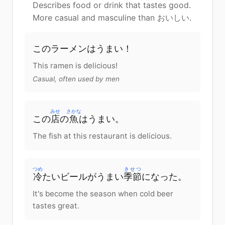
Describes food or drink that tastes good.
More casual and masculine than おいしい.
この
ラーメン
は
うまい！
This ramen is delicious!
Casual, often used by men
みせ
さかな
この
店
の
魚
は
うまい。
The fish at this restaurant is delicious.
つめ
きせつ
冷
たい
ビール
が
うまい
季節
になった
。
It's become the season when cold beer
tastes great.