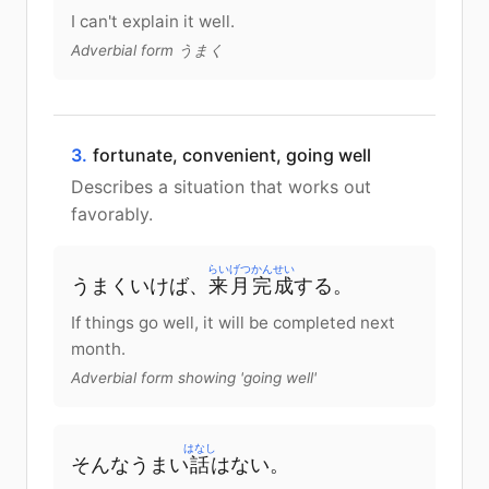
I can't explain it well.
Adverbial form うまく
3.
fortunate, convenient, going well
Describes a situation that works out
favorably.
らいげつ
かんせい
うまく
いけば
、
来月
完成
する
。
If things go well, it will be completed next
month.
Adverbial form showing 'going well'
はなし
そんなうまい
話
は
ない
。