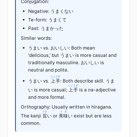
Conjugation:
Negative: うまくない
Te-form: うまくて
Past: うまかった
Similar words:
うまい vs.
おいしい
: Both mean
'delicious,' but うまい is more casual and
traditionally masculine.
おいしい
is
neutral and polite.
じょうず
うまい vs.
上手
: Both describe skill. うま
じょうず
い is more casual;
上手
is a na-adjective
and more formal.
Orthography: Usually written in hiragana.
うま
うま
The kanji
旨
い or
美味
い exist but are less
common.