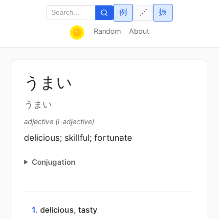
例
振
🔗
Random
About
うまい
うまい
adjective (i-adjective)
delicious; skillful; fortunate
Conjugation
1.
delicious, tasty