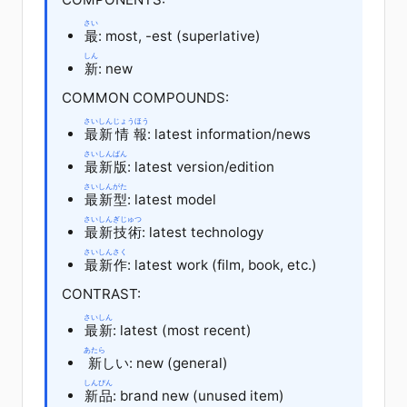
さい
最
: most, -est (superlative)
しん
新
: new
COMMON COMPOUNDS:
さいしん
じょうほう
最新
情報
: latest information/news
さいしん
ばん
最新
版
: latest version/edition
さいしん
がた
最新
型
: latest model
さいしん
ぎじゅつ
最新
技術
: latest technology
さいしん
さく
最新
作
: latest work (film, book, etc.)
CONTRAST:
さいしん
最新
: latest (most recent)
あたら
新
しい
: new (general)
しんぴん
新品
: brand new (unused item)