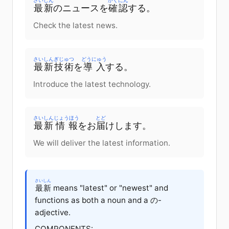
さいしん
かくにん
最新
の
ニュース
を
確認
する
。
Check the latest news.
さいしん
ぎじゅつ
どうにゅう
最新
技術
を
導入
する
。
Introduce the latest technology.
さいしん
じょうほう
とど
最新
情報
を
お
届
けします
。
We will deliver the latest information.
さいしん
最新
means "latest" or "newest" and
functions as both a noun and a の-
adjective.
COMPONENTS: