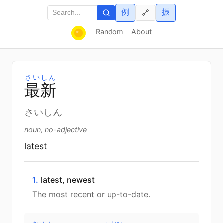
例
振
🔗
Random
About
さいしん
最
新
さいしん
noun, no-adjective
latest
1.
latest, newest
The most recent or up-to-date.