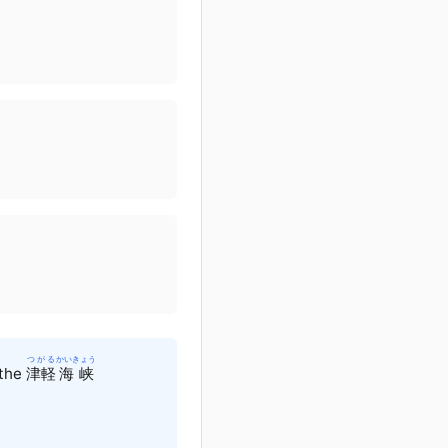
つがる
かいきょう
 the
津軽
海峡