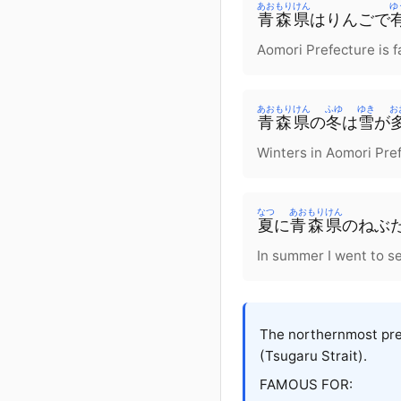
あおもりけん
ゆ
青森県
はりんごで
Aomori Prefecture is f
あおもりけん
ふゆ
ゆき
お
青森県
の
冬
は
雪
が
Winters in Aomori Pre
なつ
あおもりけん
夏
に
青森県
のねぶ
In summer I went to se
The northernmost pref
(Tsugaru Strait).
FAMOUS FOR: