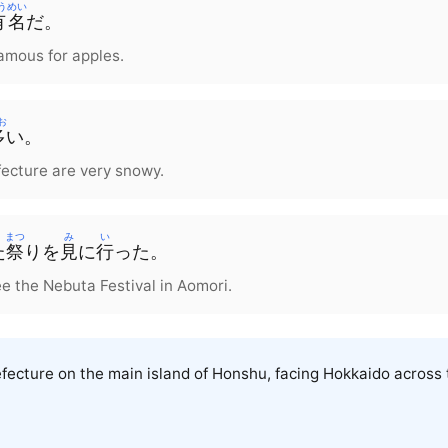
うめい
有名
だ。
amous for apples.
お
多
い。
fecture are very snowy.
まつ
み
い
た
祭
りを
見
に
行
った。
e the Nebuta Festival in Aomori.
ecture on the main island of Honshu, facing Hokkaido across