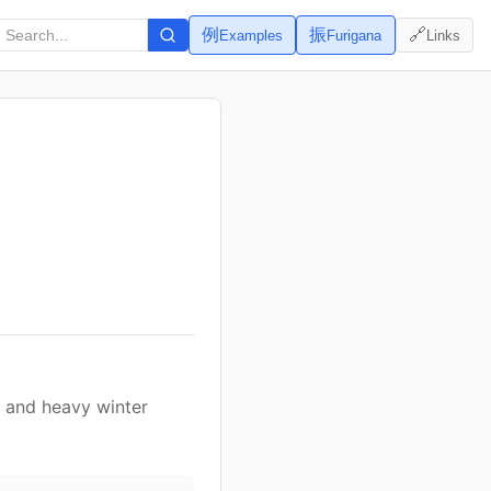
例
振
🔗
Examples
Furigana
Links
, and heavy winter