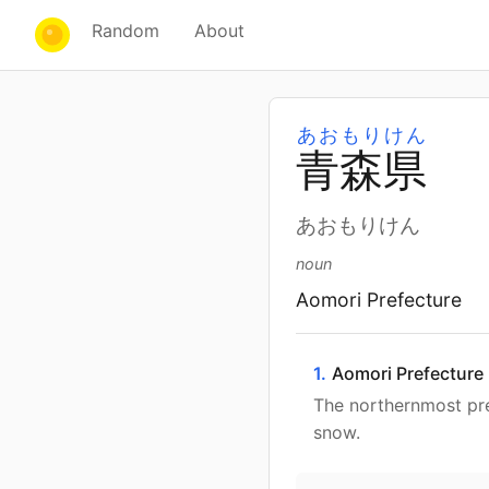
Random
About
あおもりけん
青
森
県
あおもりけん
noun
Aomori Prefecture
1.
Aomori Prefecture
The northernmost pre
snow.