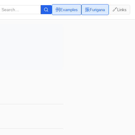
例
振
🔗
Examples
Furigana
Links