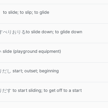
to slide; to slip; to glide
to slide down; to glide down
すべりおりる
slide (playground equipment)
い
start; outset; beginning
りだし
to start sliding; to get off to a start
りだす