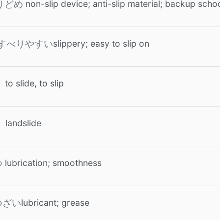
non-slip device; anti-slip material; backup scho
りどめ
slippery; easy to slip on
すべりやすい
to slide, to slip
landslide
lubrication; smoothness
つ
lubricant; grease
つざい