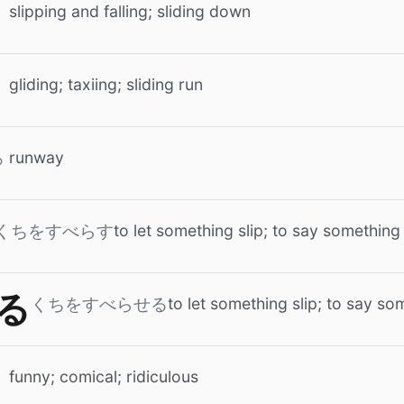
slipping and falling; sliding down
gliding; taxiing; sliding run
runway
ろ
to let something slip; to say somethin
くちをすべらす
る
to let something slip; to say s
くちをすべらせる
funny; comical; ridiculous