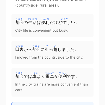
(countryside, rural area).
とかい
せいかつ
べんり
いそが
都会
の
生活
は
便利
だけど
忙
しい
。
City life is convenient but busy.
いなか
とかい
ひ
こ
田舎
から
都会
に
引
っ
越
しました
。
I moved from the countryside to the city.
とかい
くるま
でんしゃ
べんり
都会
で
は
車
より
電車
が
便利
です
。
In the city, trains are more convenient than
cars.