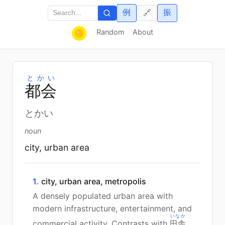
例
振
🔗
Random
About
とかい
都
会
とかい
noun
city, urban area
1.
city, urban area, metropolis
A densely populated urban area with
modern infrastructure, entertainment, and
いなか
commercial activity. Contrasts with
田舎