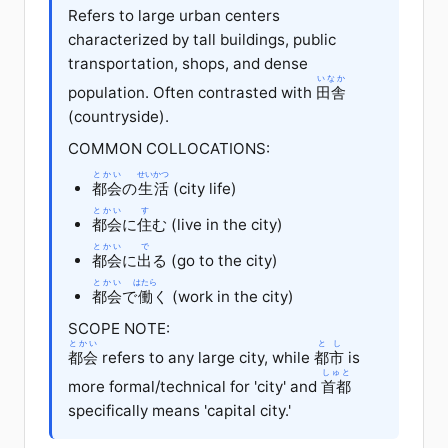
Refers to large urban centers
characterized by tall buildings, public
transportation, shops, and dense
いなか
population. Often contrasted with
田舎
(countryside).
COMMON COLLOCATIONS:
とかい
せいかつ
都会
の
生活
(city life)
とかい
す
都会
に
住
む
(live in the city)
とかい
で
都会
に
出
る
(go to the city)
とかい
はたら
都会
で
働
く
(work in the city)
SCOPE NOTE:
とかい
とし
都会
refers to any large city, while
都市
is
しゅと
more formal/technical for 'city' and
首都
specifically means 'capital city.'