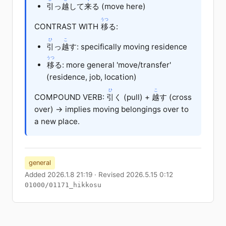
引
っ
越
して
来
る
(move here)
うつ
CONTRAST WITH
移
る
:
ひ
こ
引
っ
越
す: specifically moving residence
うつ
移
る
: more general 'move/transfer'
(residence, job, location)
ひ
こ
COMPOUND VERB:
引
く
(pull) +
越
す
(cross
over) → implies moving belongings over to
a new place.
general
Added 2026.1.8 21:19 · Revised 2026.5.15 0:12
01000/01171_hikkosu