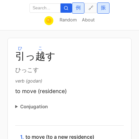
例
振
🔗
Random
About
ひ
こ
引
っ
越
す
ひっこす
verb (godan)
to move (residence)
Conjugation
1.
to move (to a new residence)