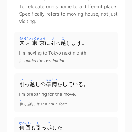
To relocate one's home to a different place.
Specifically refers to moving house, not just
visiting.
らいげつ
とうきょう
ひ
こ
来月
東京
に
引
っ
越
します。
I'm moving to Tokyo next month.
に marks the destination
ひ
こ
じゅんび
引
っ
越
し
の
準備
を
している
。
I'm preparing for the move.
ひ
こ
引
っ
越
し is the noun form
なんかい
ひ
こ
何回
も
引
っ
越
した。