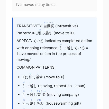
I've moved many times.
じどうし
TRANSITIVITY:
自動詞
(intransitive).
ひ
こ
Pattern: X
に
引
っ
越
す (move to X).
ASPECT: ている indicates completed action
ひ
こ
with ongoing relevance.
引
っ
越
している =
'have moved' or 'am in the process of
moving.'
COMMON PATTERNS:
ひ
こ
X
に
引
っ
越
す (move to X)
ひ
こ
引
っ
越
し
(moving, relocation—noun)
ひ
こ
ぎょうしゃ
引
っ
越
し
業者
(moving company)
ひ
こ
いわ
引
っ
越
し
祝
い
(housewarming gift)
ひ
こ
く