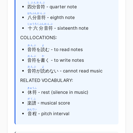
しぶん
おんぷ
四分
音符
- quarter note
はちぶん
おんぷ
八分
音符
- eighth note
じゅうろくぶん
おんぷ
十六分
音符
- sixteenth note
COLLOCATIONS:
おんぷ
よ
音符
を
読
む - to read notes
おんぷ
か
音符
を
書
く - to write notes
おんぷ
よ
音符
が
読
めない - cannot read music
RELATED VOCABULARY:
きゅうふ
休符
- rest (silence in music)
がくふ
楽譜
- musical score
おんてい
音程
- pitch interval