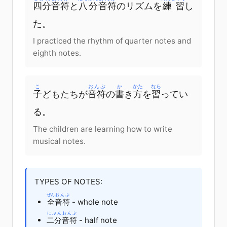
四分
音符
と
八分
音符
のリズムを
練習
し
た。
I practiced the rhythm of quarter notes and
eighth notes.
こ
おんぷ
か
かた
なら
子
どもたちが
音符
の
書
き
方
を
習
ってい
る。
The children are learning how to write
musical notes.
TYPES OF NOTES:
ぜん
おんぷ
全
音符
- whole note
にぶん
おんぷ
二分
音符
- half note