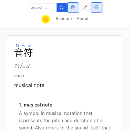
例
振
🔗
Random
About
おんぷ
音
符
おんぷ
noun
musical note
1.
musical note
A symbol in musical notation that
represents the pitch and duration of a
sound. Also refers to the sound itself that