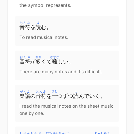
the symbol represents.
おんぷ
よ
音符
を
読
む。
To read musical notes.
おんぷ
おお
むずか
音符
が
多
くて
難
しい。
There are many notes and it's difficult.
がくふ
おんぷ
ひと
よ
楽譜
の
音符
を
一
つずつ
読
んでいく。
I read the musical notes on the sheet music
one by one.
しぶん
おんぷ
はちぶん
おんぷ
れんしゅう